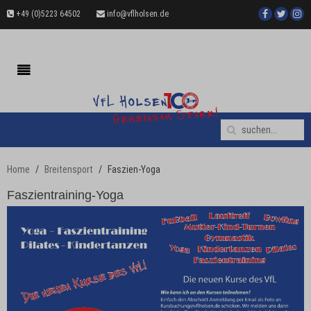
+49 (0)5223 64502
info@vflholsen.de
Home
Breitensport
Faszien-Yoga
Faszientraining-Yoga