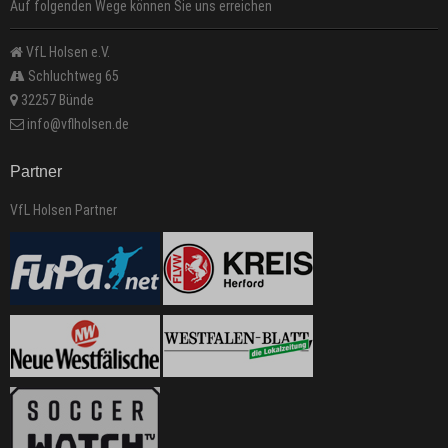
Auf folgenden Wege können Sie uns erreichen
VfL Holsen e.V.
Schluchtweg 65
32257 Bünde
info@vflholsen.de
Partner
VfL Holsen Partner