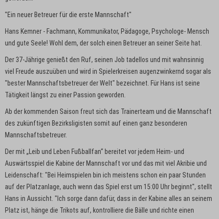
"Ein neuer Betreuer für die erste Mannschaft"
Hans Kemner - Fachmann, Kommunikator, Pädagoge, Psychologe- Mensch
und gute Seele! Wohl dem, der solch einen Betreuer an seiner Seite hat.
Der 37-Jährige genießt den Ruf, seinen Job tadellos und mit wahnsinnig
viel Freude auszuüben und wird in Spielerkreisen augenzwinkernd sogar als
"bester Mannschaftsbetreuer der Welt" bezeichnet. Für Hans ist seine
Tätigkeit längst zu einer Passion geworden.
Ab der kommenden Saison freut sich das Trainerteam und die Mannschaft
des zukünftigen Bezirksligisten somit auf einen ganz besonderen
Mannschaftsbetreuer.
Der mit „Leib und Leben Fußballfan“ bereitet vor jedem Heim- und
Auswärtsspiel die Kabine der Mannschaft vor und das mit viel Akribie und
Leidenschaft: "Bei Heimspielen bin ich meistens schon ein paar Stunden
auf der Platzanlage, auch wenn das Spiel erst um 15:00 Uhr beginnt", stellt
Hans in Aussicht. "Ich sorge dann dafür, dass in der Kabine alles an seinem
Platz ist, hänge die Trikots auf, kontrolliere die Bälle und richte einen