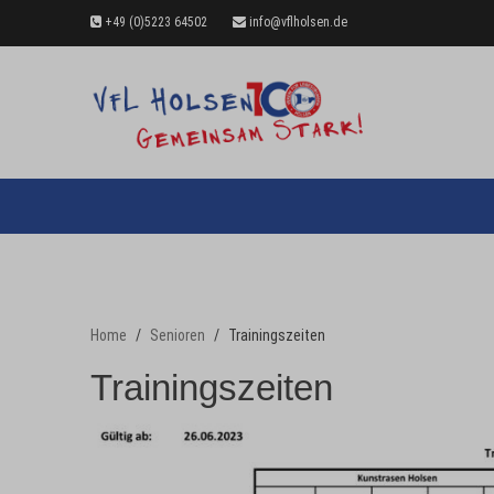
+49 (0)5223 64502
info@vflholsen.de
Home
Senioren
Trainingszeiten
Trainingszeiten