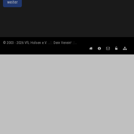
weiter
© 2003 - 2026 VfL Holsen e.V. ..::: Dein Verein! :::..