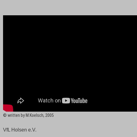
© written by M.Koelsch, 2005
VfL Holsen e.V.