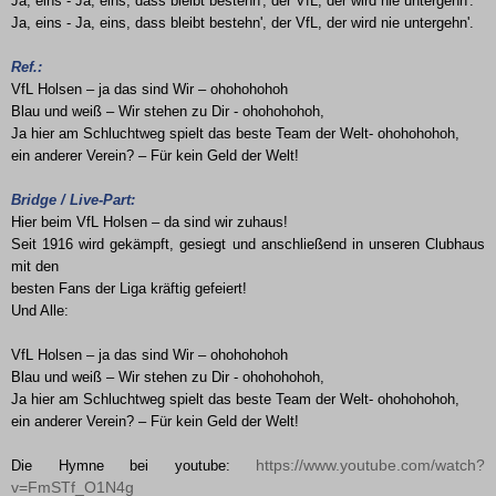
Ja, eins - Ja, eins, dass bleibt bestehn', der VfL, der wird nie untergehn'.
Ja, eins - Ja, eins, dass bleibt bestehn', der VfL, der wird nie untergehn'.
Ref.:
VfL Holsen – ja das sind Wir – ohohohohoh
Blau und weiß – Wir stehen zu Dir - ohohohohoh,
Ja hier am Schluchtweg spielt das beste Team der Welt- ohohohohoh,
ein anderer Verein? – Für kein Geld der Welt!
Bridge / Live-Part:
Hier beim VfL Holsen – da sind wir zuhaus!
Seit 1916 wird gekämpft, gesiegt und anschließend in unseren Clubhaus
mit den
besten Fans der Liga kräftig gefeiert!
Und Alle:
VfL Holsen – ja das sind Wir – ohohohohoh
Blau und weiß – Wir stehen zu Dir - ohohohohoh,
Ja hier am Schluchtweg spielt das beste Team der Welt- ohohohohoh,
ein anderer Verein? – Für kein Geld der Welt!
https://www.youtube.com/watch?
Die Hymne bei youtube:
v=FmSTf_O1N4g