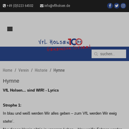
+49 (0)5223 64502
info@vflholsen.de
Home
Verein
Historie
Hymne
Hymne
VfL Holsen... sind WIR! - Lyrics
Strophe 1:
In blau und weiß werden Wir alles geben – zum VfL werden Wir ewig
stehn´.