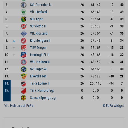
3.
SVLObernbeck
26
61 : 49
12
40
4.
VfL Herford
26
66 : 48
18
39
5.
SC Enger
26
55 : 61
-6
39
6.
SC Vlotho II
26
50 : 53
-3
38
7.
VfL Klosterb
26
57 : 64
-7
36
8.
Kirchlengern II
26
57 : 49
8
34
9.
TSV Dreyen
26
52 : 67
-15
33
10.
Herringh-Ei II
26
48 : 66
-18
32
11.
VfL Holsen II
26
43 : 59
-16
31
12.
SV Enger-W.
26
67 : 66
1
30
13.
Elverdissen
26
48 : 88
-40
21
14.
TuRa Löhne II
26
26 : 110
-84
7
15.
Türk Herford zg.
0
0 : 0
0
0
SancakSpenge zg.
0
0 : 0
0
0
VfL Holsen auf FuPa
© FuPa-Widget