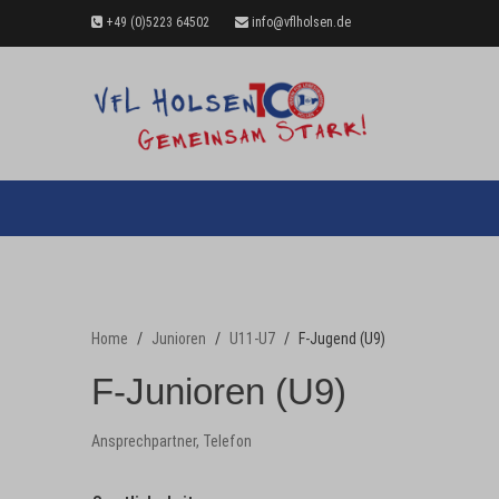
+49 (0)5223 64502
info@vflholsen.de
Home
Junioren
U11-U7
F-Jugend (U9)
F-Junioren (U9)
Ansprechpartner, Telefon