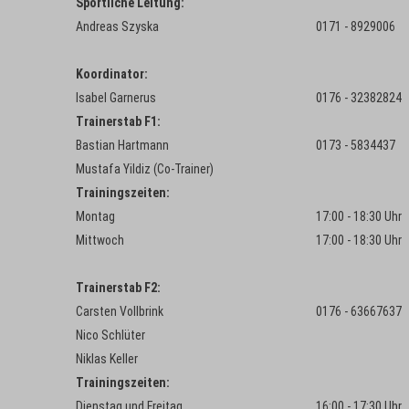
Sportliche Leitung:
Andreas Szyska
0171 - 8929006
Koordinator:
Isabel Garnerus
0176 - 32382824
Trainerstab F1:
Bastian Hartmann
0173 - 5834437
Mustafa Yildiz (Co-Trainer)
Trainingszeiten:
Montag
17:00 - 18:30 Uhr
Mittwoch
17:00 - 18:30 Uhr
Trainerstab F2:
Carsten Vollbrink
0176 - 63667637
Nico Schlüter
Niklas Keller
Trainingszeiten:
Dienstag und Freitag
16:00 - 17:30 Uhr