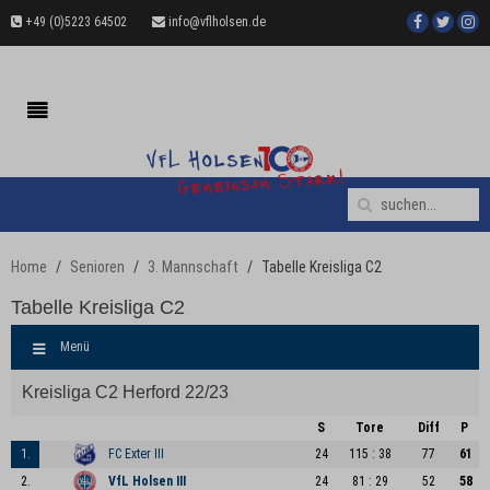
+49 (0)5223 64502
info@vflholsen.de
Home
Senioren
3. Mannschaft
Tabelle Kreisliga C2
Tabelle Kreisliga C2
Menü
Kreisliga C2 Herford 22/23
S
Tore
Diff
P
1.
FC Exter III
24
115 : 38
77
61
2.
VfL Holsen III
24
81 : 29
52
58