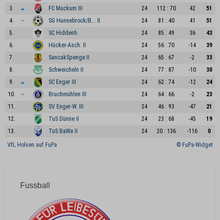
3.
FC Muckum III
24
112 : 70
42
51
4.
SG Hunnebrock/B... II
24
81 : 40
41
51
5.
SC Hiddenh.
24
85 : 49
36
43
6.
Hücker-Asch. II
24
56 : 70
-14
39
7.
SancakSpenge II
24
65 : 67
-2
33
8.
Schweicheln II
24
77 : 87
-10
30
9.
SC Enger III
24
62 : 74
-12
24
10.
Bruchmühlen III
24
64 : 66
-2
23
11.
SV Enger-W. III
24
46 : 93
-47
21
12.
TuS Dünne II
24
23 : 68
-45
19
13.
TuS BaWa II
24
20 : 136
-116
0
VfL Holsen auf FuPa
© FuPa-Widget
Fussball