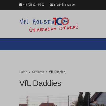
+49 (0)5223 64502
info@vflholsen.de
Home
Senioren
VfL Daddies
VfL Daddies