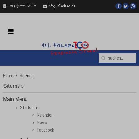
+49 (0)5223 64502
info@vflholsen.de
Home
Sitemap
Sitemap
Main Menu
Startseite
Kalender
News
Facebook