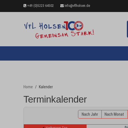
+49 (0)5223 64502
info@vflholsen.de
Home
Kalender
Terminkalender
Nach Jahr
Nach Monat
D