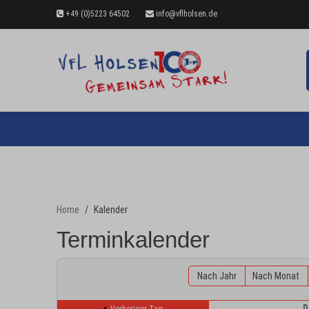
+49 (0)5223 64502
info@vflholsen.de
Home
Kalender
Terminkalender
Nach Jahr
Nach Monat
D