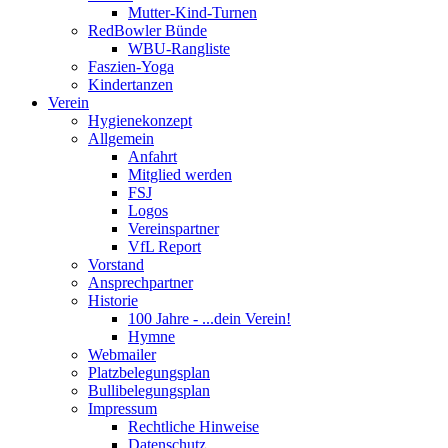
Mutter-Kind-Turnen
RedBowler Bünde
WBU-Rangliste
Faszien-Yoga
Kindertanzen
Verein
Hygienekonzept
Allgemein
Anfahrt
Mitglied werden
FSJ
Logos
Vereinspartner
VfL Report
Vorstand
Ansprechpartner
Historie
100 Jahre - ...dein Verein!
Hymne
Webmailer
Platzbelegungsplan
Bullibelegungsplan
Impressum
Rechtliche Hinweise
Datenschutz