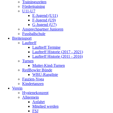
Trainingszeiten
Fördertraining
U11-U7
E-Jugend (U11)
F-Jugend (U9)
G-Jugend (U7)
Ansprechpartner Junioren
Fussballschule
Breitensport
Lauftreff
Lauftreff Termine
Lauftreff Historie (2017 - 2021)
Lauftreff Historie (2011 - 2016)
Turnen
Mutter-Kind-Turnen
RedBowler Bünde
WBU-Rangliste
Faszien-Yoga
Kindertanzen
Verein
Hygienekonzept
Allgemein
Anfahrt
Mitglied werden
FSJ