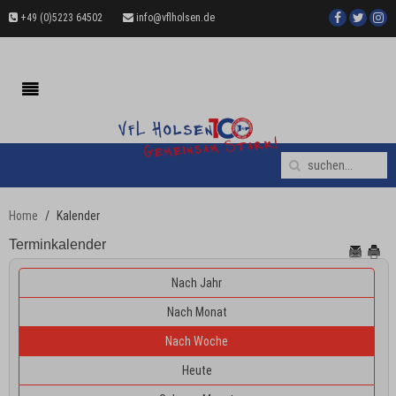
+49 (0)5223 64502
info@vflholsen.de
Home
Kalender
Terminkalender
Nach Jahr
Nach Monat
Nach Woche
Heute