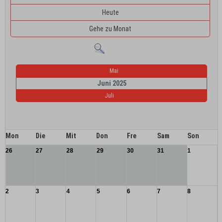
Heute
Gehe zu Monat
Mai
Juni 2025
Juli
Mon
Die
Mit
Don
Fre
Sam
Son
26
27
28
29
30
31
1
2
3
4
5
6
7
8