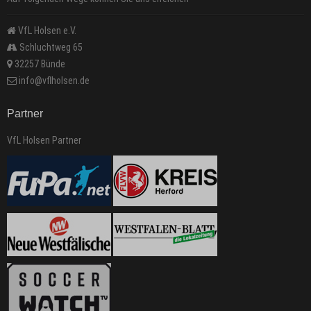
VfL Holsen e.V.
Schluchtweg 65
32257 Bünde
info@vflholsen.de
Partner
VfL Holsen Partner