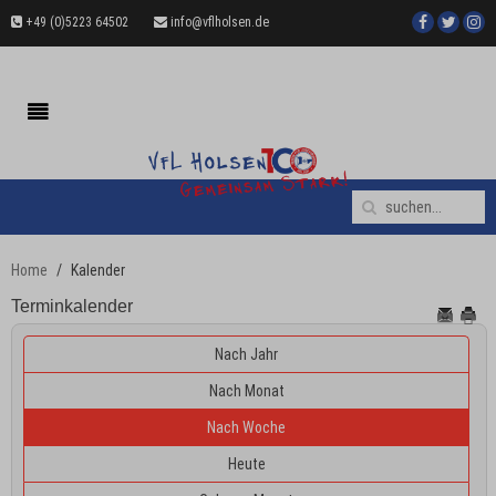
+49 (0)5223 64502
info@vflholsen.de
Home
Kalender
Terminkalender
Nach Jahr
Nach Monat
Nach Woche
Heute