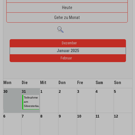
Heute
Gehe zu Monat
Dezember
Januar 2025
Februar
Mon
Die
Mit
Don
Fre
Sam
Son
30
31
1
2
3
4
5
Teilnahme
am
Silvesterlauf
6
7
8
9
10
11
12