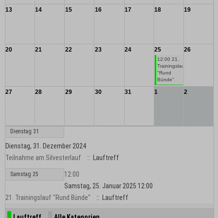
13
14
15
16
17
18
19
20
21
22
23
24
25
26
12:00 21.
Trainingslauf
"Rund
Bünde"
27
28
29
30
31
1
2
Dienstag 31
Dienstag, 31. Dezember 2024
Teilnahme am Silvesterlauf
:: Lauftreff
12:00
Samstag 25
Samstag, 25. Januar 2025 12:00
21. Trainingslauf "Rund Bünde"
:: Lauftreff
Lauftreff
Alle Kategorien ...